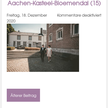
Aachen-Kasteel-Bloemendal (15)
für
Freitag, 18. Dezember
Kommentare deaktiviert
Cor
2020
Hoc
202
Hoc
Vaa
Aa
Kast
Blo
(15
Älterer Beitrag