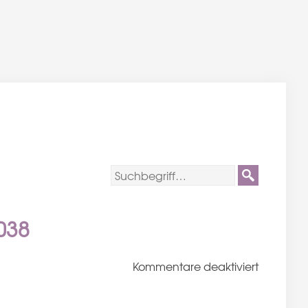
038
für
Kommentare deaktiviert
Sandra-
und-