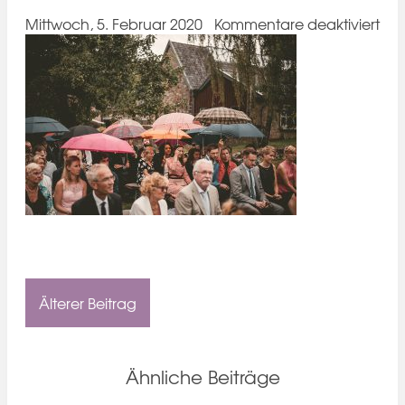
für
Mittwoch, 5. Februar 2020
Kommentare deaktiviert
San
und
Seb
Hoc
008
Älterer Beitrag
Ähnliche Beiträge