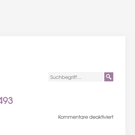
493
für
Kommentare deaktiviert
Sandra-
und-