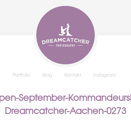
e
Portfolio
Blog
Kontakt
Instagram
erpen-September-Kommandeursb
Dreamcatcher-Aachen-0273