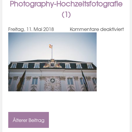
Photography-Hochzeitsfotografie
(1)
für
Freitag, 11. Mai 2018
Kommentare deaktiviert
Hoc
Bon
Kirs
Son
Oliv
Dre
Pho
Hoc
(1)
Älterer Beitrag