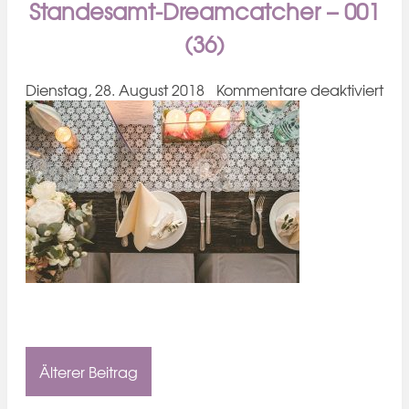
Standesamt-Dreamcatcher – 001
(36)
für
Dienstag, 28. August 2018
Kommentare deaktiviert
Hoc
Köln
Nep
Jan
und
Joh
Sta
Dre
–
001
(36
Älterer Beitrag