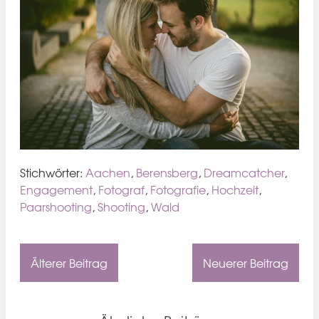
Stichwörter:
Aachen
,
Berensberg
,
Dreamcatcher
,
Engagement
,
Fotograf
,
Fotografie
,
Hochzeit
,
Paarshooting
,
Shooting
,
Wald
Älterer Beitrag
Neuerer Beitrag